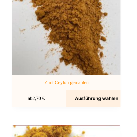
Zimt Ceylon gemahlen
Dieses
Ausführung wählen
ab
2,70
€
Produkt
weist
mehrere
Varianten
auf.
Die
Optionen