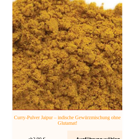
können
auf
der
Produktseite
gewählt
werden
Curry-Pulver Jaipur – indische Gewürzmischung ohne
Glutamat!
Dieses