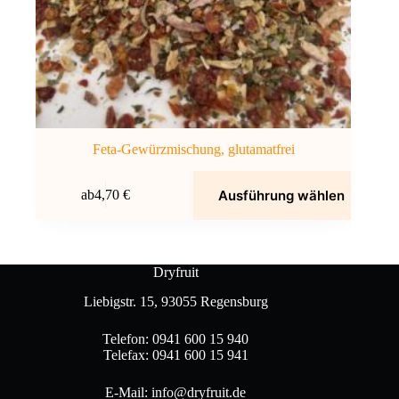
Feta-Gewürzmischung, glutamatfrei
Dieses
Ausführung wählen
ab
4,70
€
Produkt
weist
mehrere
Varianten
auf.
Dryfruit
Die
Optionen
Liebigstr. 15, 93055 Regensburg
können
auf
Telefon: 0941 600 15 940
der
Telefax: 0941 600 15 941
Produktseite
gewählt
werden
E-Mail: info@dryfruit.de