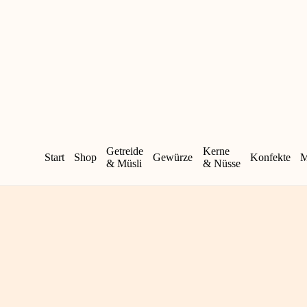
Zum
Inhalt
springen
Getreide
Kerne
Start
Shop
Gewürze
Konfekte
M
& Müsli
& Nüsse