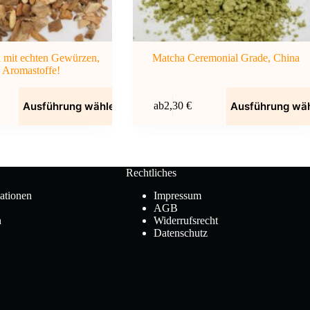
i mit echten Gewürzen,
Matcha Ceremonial Grade, China
 Aromastoffe!
Dieses
Ausführung wählen
Ausführung wä
ab
2,30
€
Produkt
weist
mehrere
Varianten
auf.
Die
Rechtliches
Optionen
können
ationen
Impressum
auf
AGB
der
n
Widerrufsrecht
Produktseite
Datenschutz
gewählt
werden