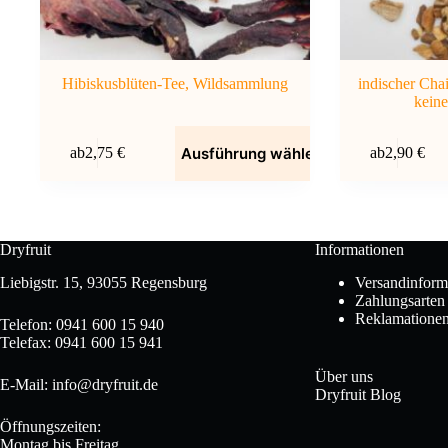
Hibiskusblüten-Tee, Wildsammlung
indischer Cha
keine
Dieses
Dieses
Ausführung wählen
ab
2,75
€
ab
2,90
€
Produkt
Produkt
weist
weist
mehrere
mehrere
Varianten
Varianten
auf.
auf.
Die
Die
Dryfruit
Informationen
Optionen
Optionen
können
können
Liebigstr. 15, 93055 Regensburg
Versandinform
auf
auf
Zahlungsarten
der
der
Reklamatione
Telefon: 0941 600 15 940
Produktseite
Produktseite
Telefax: 0941 600 15 941
gewählt
gewählt
werden
werden
Über uns
E-Mail: info@dryfruit.de
Dryfruit Blog
Öffnungszeiten:
Montag bis Freitag